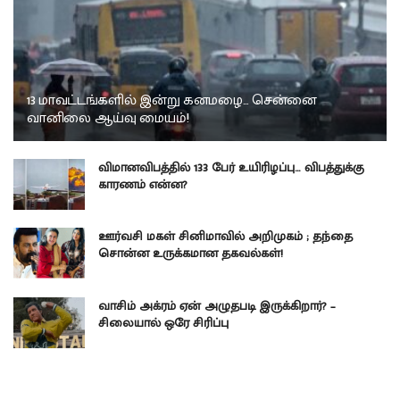
13 மாவட்டங்களில் இன்று கனமழை… சென்னை
வானிலை ஆய்வு மையம்!
விமானவிபத்தில் 133 பேர் உயிரிழப்பு… விபத்துக்கு
காரணம் என்ன?
ஊர்வசி மகள் சினிமாவில் அறிமுகம் ; தந்தை
சொன்ன உருக்கமான தகவல்கள்!
வாசிம் அக்ரம் ஏன் அழுதபடி இருக்கிறார்? –
சிலையால் ஒரே சிரிப்பு