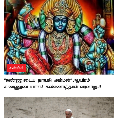
ஆன்மிகம்
“கண்ணுடைய நாயகி அம்மன்” ஆயிரம்
கண்ணுடையாள்..! கண்ணாத்தாள் வரலாறு…!!