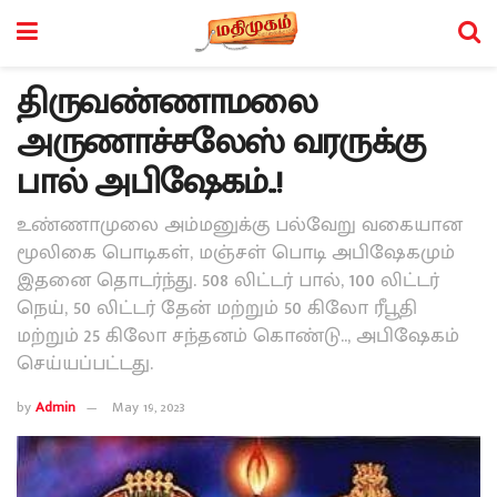
திருவண்ணாமலை
அருணாச்சலேஸ் வரருக்கு
பால் அபிஷேகம்..!
உண்ணாமுலை அம்மனுக்கு பல்வேறு வகையான
மூலிகை பொடிகள், மஞ்சள் பொடி அபிஷேகமும்
இதனை தொடர்ந்து. 508 லிட்டர் பால், 100 லிட்டர்
நெய், 50 லிட்டர் தேன் மற்றும் 50 கிலோ ரீபூதி
மற்றும் 25 கிலோ சந்தனம் கொண்டு.., அபிஷேகம்
செய்யப்பட்டது.
by
Admin
May 19, 2023