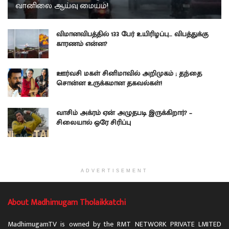
வானிலை ஆய்வு மையம்!
விமானவிபத்தில் 133 பேர் உயிரிழப்பு… விபத்துக்கு
காரணம் என்ன?
ஊர்வசி மகள் சினிமாவில் அறிமுகம் ; தந்தை
சொன்ன உருக்கமான தகவல்கள்!
வாசிம் அக்ரம் ஏன் அழுதபடி இருக்கிறார்? –
சிலையால் ஒரே சிரிப்பு
ADVERTISEMENT
About Madhimugam Tholaikkatchi
MadhimugamTV is owned by the RMT NETWORK PRIVATE LMITED