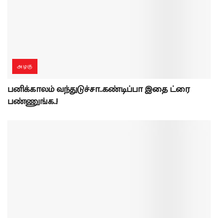
அழகு
பனிக்காலம் வந்துடுச்சா..கண்டிப்பா இதை ட்ரை
பண்ணுங்க..!