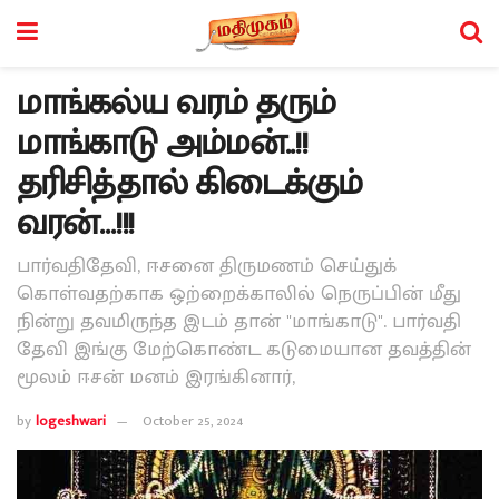
மாங்கல்ய வரம் தரும்
மாங்காடு அம்மன்..!!
தரிசித்தால் கிடைக்கும்
வரன்…!!!
பார்வதிதேவி, ஈசனை திருமணம் செய்துக்
கொள்வதற்காக ஒற்றைக்காலில் நெருப்பின் மீது
நின்று தவமிருந்த இடம் தான் "மாங்காடு". பார்வதி
தேவி இங்கு மேற்கொண்ட கடுமையான தவத்தின்
மூலம் ஈசன் மனம் இரங்கினார்,
by
logeshwari
October 25, 2024