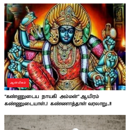
ஆன்மிகம்
“கண்ணுடைய நாயகி அம்மன்” ஆயிரம்
கண்ணுடையாள்..! கண்ணாத்தாள் வரலாறு…!!