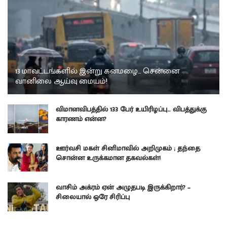
13 மாவட்டங்களில் இன்று கனமழை… சென்னை
வானிலை ஆய்வு மையம்!
விமானவிபத்தில் 133 பேர் உயிரிழப்பு… விபத்துக்கு
காரணம் என்ன?
ஊர்வசி மகள் சினிமாவில் அறிமுகம் ; தந்தை
சொன்ன உருக்கமான தகவல்கள்!
வாசிம் அக்ரம் ஏன் அழுதபடி இருக்கிறார்? –
சிலையால் ஒரே சிரிப்பு