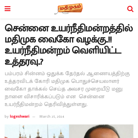
சென்னை உயர்நீதிமன்றத்தில்
மதிமுக வைகோ வழக்கு..!!
உயர்நீதிமன்றம் வெளியிட்ட
உத்தரவு..?
பம்பரம் சின்னம் ஒதுக்க தேர்தல் ஆணையத்திற்கு
உத்தரவிடக் கோரி மதிமுக பொதுச்செயலாளர்
வைகோ தாக்கல் செய்த அவசர முறையீடு மனு
நாளை விசாரிக்கப்படும் என சென்னை
உயர்நீதிமன்றம் தெரிவித்துள்ளது.
by
logeshwari
March 25, 2024