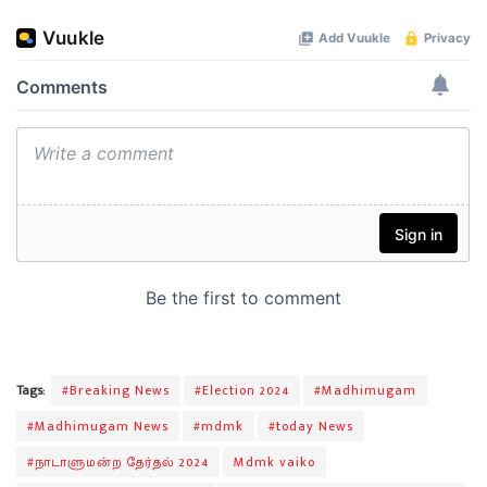
Tags:
#Breaking News
#Election 2024
#Madhimugam
#Madhimugam News
#mdmk
#today News
#நாடாளுமன்ற தேர்தல் 2024
Mdmk vaiko