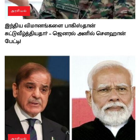
அரசியல்
இந்திய விமானங்களை பாகிஸ்தான்
சுட்டுவீழ்த்தியதா? – ஜெனரல் அனில் சௌஹான்
பேட்டி!
அரசியல்