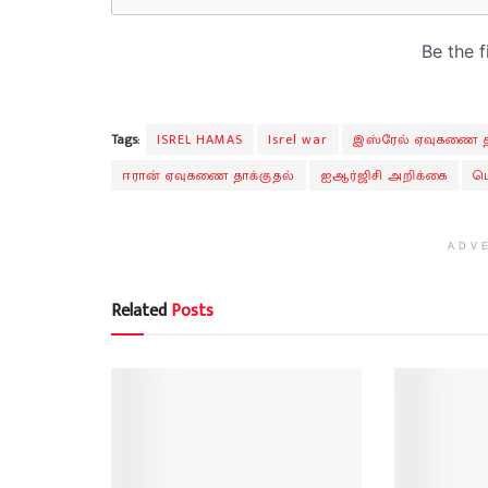
Tags:
ISREL HAMAS
Isrel war
இஸ்ரேல் ஏவுகணை த
ஈரான் ஏவுகணை தாக்குதல்
ஐஆர்ஜிசி அறிக்கை
ப
ADV
Related
Posts