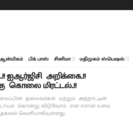
ஆன்மிகம்
பிக் பாஸ்
சினிமா
மதிமுகம் ஸ்பெஷல்
! ஐஆர்ஜிசி அறிக்கை..!!
கு கொலை மிரட்டல்..!!
ைப்பின் தலைவர்கள் மற்றும் அந்நாட்டின்
்டாயம் கொன்று விடுவோம் என ஈரான் உளவு
 தகவல் வெளியாகியுள்ளது.