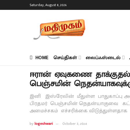
Saturday, August 8, 2026
HOME
செய்திகள்
லைப்ஃஸ்டைல்
ஈரான் ஏவுகணை தாக்குதல்..!
பெஞ்சமின் நெதன்யாகவுக்
இனி இஸ்ரேலின் மீதுள்ள பாதுகாப்பு அம
பிரதமர் பெஞ்சமின் நெதன்யாகுவை கட
அமைச்சகம் எச்சரிக்கை விடுத்துள்ளதாக
by
logeshwari
October 3, 2024