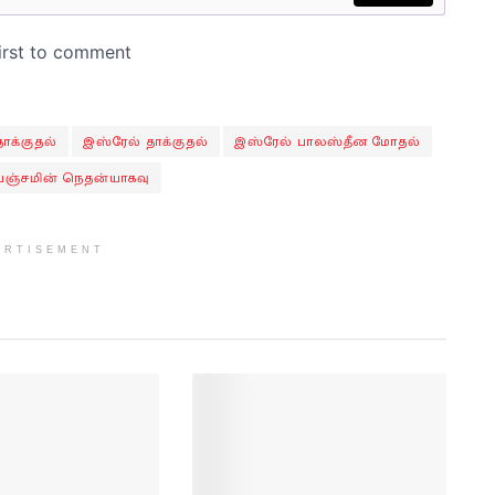
ாக்குதல்
இஸ்ரேல் தாக்குதல்
இஸ்ரேல் பாலஸ்தீன மோதல்
ெஞ்சமின் நெதன்யாகவு
ERTISEMENT