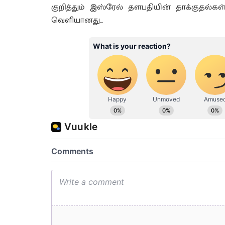
குறித்தும் இஸ்ரேல் தளபதியின் தாக்குதல
வெளியானது…