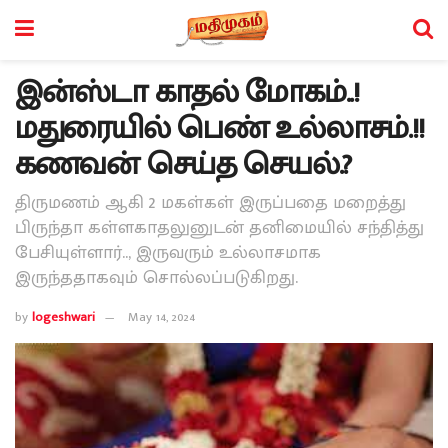
இன்ஸ்டா காதல் மோகம்..!
மதுரையில் பெண் உல்லாசம்.!!
கணவன் செய்த செயல்.?
திருமணம் ஆகி 2 மகள்கள் இருப்பதை மறைத்து
பிருந்தா கள்ளகாதலுனுடன் தனிமையில் சந்தித்து
பேசியுள்ளார்.., இருவரும் உல்லாசமாக
இருந்ததாகவும் சொல்லப்படுகிறது.
by
logeshwari
May 14, 2024