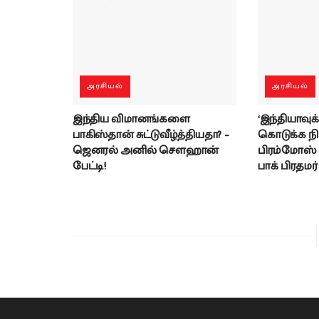
அரசியல்
அரசியல்
இந்திய விமானங்களை
‘இந்தியாவுக்
பாகிஸ்தான் சுட்டுவீழ்த்தியதா? –
கொடுக்க ந
ஜெனரல் அனில் சௌஹான்
பிரம்மோஸ் வந
பேட்டி!
பாக் பிரதமர