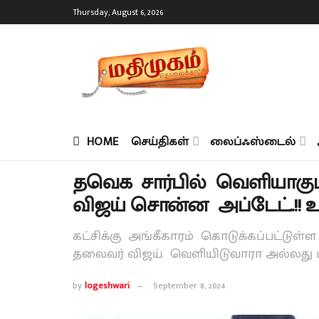
Thursday, August 6, 2026
HOME
செய்திகள்
லைப்ஃஸ்டைல்
தவெக சார்பில் வெளியாகும் 
விஜய் சொன்ன அப்டேட்..!! உற்ச
கட்சிக்கு அங்கீகாரம் கொடுக்கப்பட்டு
தலைவர் விஜய் வெளியிடுவாரா அல்லது மாந
by
logeshwari
September 8, 2024