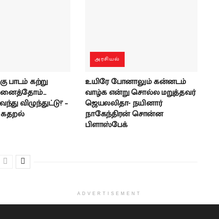
அரசியல்
கு பாடம் கற்று
உயிரே போனாலும் கன்னடம்
ினைத்தோம்…
வாழ்க என்று சொல்ல மறுத்தவர்
்து விழுந்துட்டு!’ –
ஜெயலலிதா- நயினார்
் கதறல்
நாகேந்திரன் சொன்ன
பிளாஸ்பேக்
ADVERTISEMENT