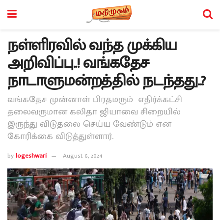
நள்ளிரவில் வந்த முக்கிய
அறிவிப்பு..! வங்கதேச
நாடாளுமன்றத்தில் நடந்தது..?
வங்கதேச முன்னாள் பிரதமரும் எதிர்க்கட்சி
தலைவருமான கலிதா ஜியாவை சிறையில்
இருந்து விடுதலை செய்ய வேண்டும் என
கோரிக்கை விடுத்துள்ளார்.
by
logeshwari
August 6, 2024