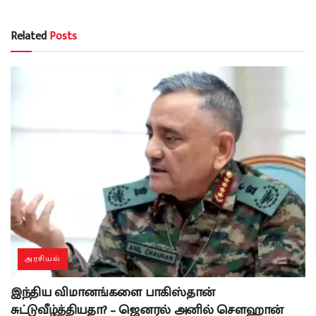
Related
Posts
அரசியல்
இந்திய விமானங்களை பாகிஸ்தான்
சுட்டுவீழ்த்தியதா? – ஜெனரல் அனில் சௌஹான்