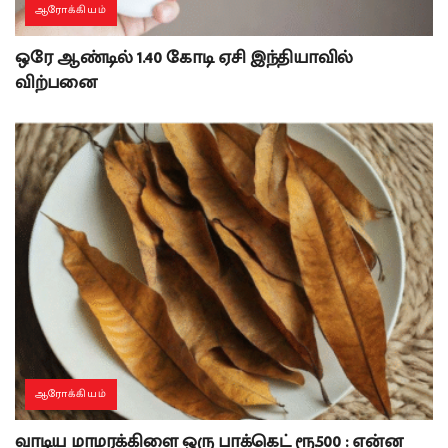
ஆரோக்கியம்
ஒரே ஆண்டில் 1.40 கோடி ஏசி இந்தியாவில்
விற்பனை
ஆரோக்கியம்
வாடிய மாமரக்கிளை ஒரு பாக்கெட் ரூ.500 : என்ன