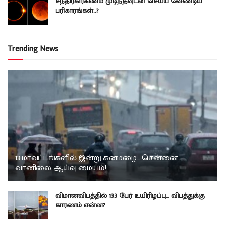
சந்திரகிரகணம் முடிந்தவுடன் செய்ய வேண்டிய
பரிகாரங்கள்..?
Trending News
13 மாவட்டங்களில் இன்று கனமழை… சென்னை
வானிலை ஆய்வு மையம்!
விமானவிபத்தில் 133 பேர் உயிரிழப்பு… விபத்துக்கு
காரணம் என்ன?