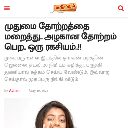
முதுமை தோற்றத்தை
மறைத்து.. அழகான தோற்றம்
பெற.. ஒரு ரகசியம்..!!
முகப்பரு உள்ள இடத்தில் டிராகன் பழத்தின்
ஜெல்லை தடவி 20 நிமிடம் கழித்து, பருத்தி
துணியால் சுத்தம் செய்ய வேண்டும். இவ்வாறு
செய்தால் முகப்பரு நீங்கி விடும்
by
Admin
May 10, 2023