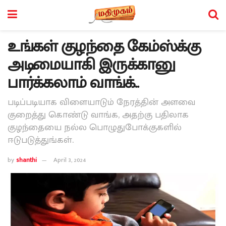
உங்கள் குழந்தை கேம்ஸ்க்கு
அடிமையாகி இருக்கானு
பார்க்கலாம் வாங்க்..
படிப்படியாக விளையாடும் நேரத்தின் அளவை
குறைத்து கொண்டு வாங்க, அதற்கு பதிலாக
குழந்தையை நல்ல பொழுதுபோக்குகளில்
ஈடுபடுத்துங்கள்.
by
shanthi
April 3, 2024