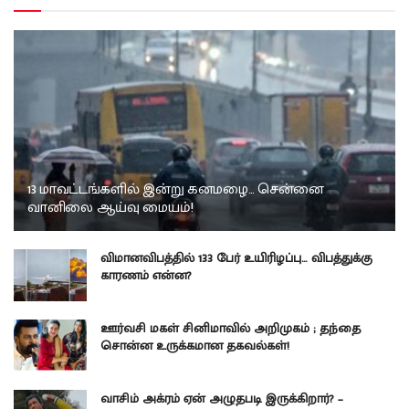
13 மாவட்டங்களில் இன்று கனமழை… சென்னை
வானிலை ஆய்வு மையம்!
விமானவிபத்தில் 133 பேர் உயிரிழப்பு… விபத்துக்கு
காரணம் என்ன?
ஊர்வசி மகள் சினிமாவில் அறிமுகம் ; தந்தை
சொன்ன உருக்கமான தகவல்கள்!
வாசிம் அக்ரம் ஏன் அழுதபடி இருக்கிறார்? –