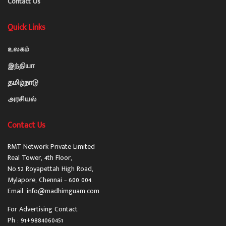
Contact Us
Quick Links
உலகம்
இந்தியா
தமிழ்நாடு
அரசியல்
Contact Us
RMT Network Private Limited
Real Tower, 4th Floor,
No.52 Royapettah High Road,
Mylapore, Chennai – 600 004.
Email: info@madhimguam.com
For Advertising Contact
Ph : 91+9884060451