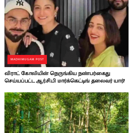
MADHIMUGAM POST
விராட் கோலியின் நெருங்கிய நண்பர்:கைது
செய்யப்பட்ட ஆர்.சி.பி மார்க்கெட்டிங் தலைவர் யார்?