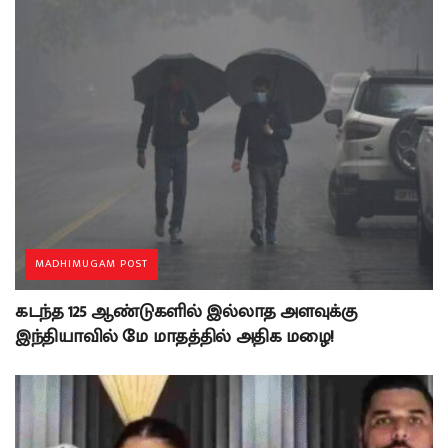
MADHIMUGAM POST
கடந்த 125 ஆண்டுகளில் இல்லாத அளவுக்கு
இந்தியாவில் மே மாதத்தில் அதிக மழை!