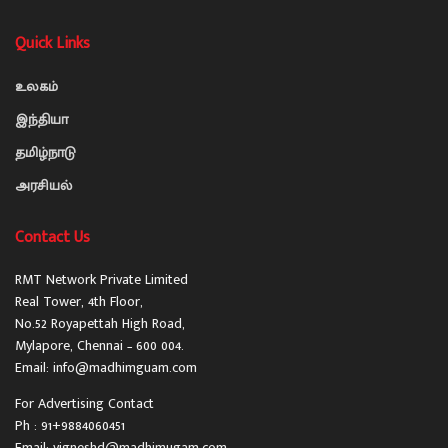
Quick Links
உலகம்
இந்தியா
தமிழ்நாடு
அரசியல்
Contact Us
RMT Network Private Limited
Real Tower, 4th Floor,
No.52 Royapettah High Road,
Mylapore, Chennai – 600 004.
Email: info@madhimguam.com
For Advertising Contact
Ph : 91+9884060451
Email: vigneshd@madhimugam.com