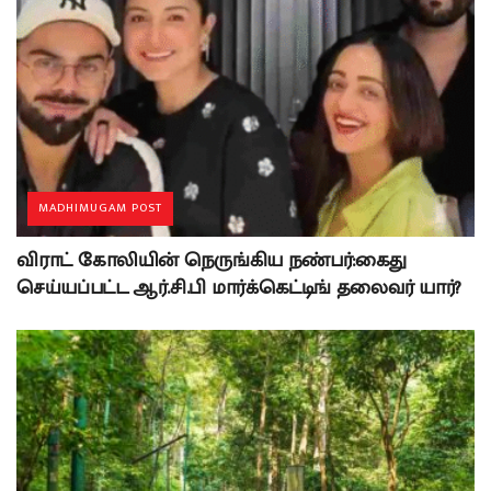
MADHIMUGAM POST
விராட் கோலியின் நெருங்கிய நண்பர்:கைது
செய்யப்பட்ட ஆர்.சி.பி மார்க்கெட்டிங் தலைவர் யார்?