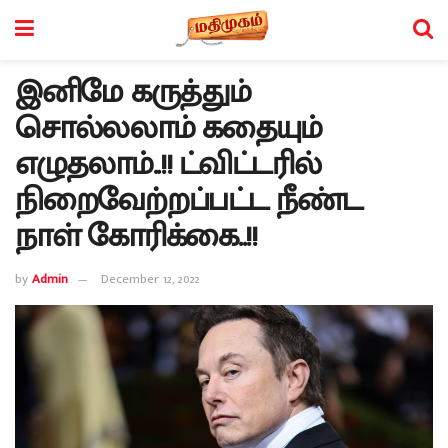
இனிமே கருத்தும்
சொல்லலாம் கதையும்
எழுதலாம்..!! ட்விட்டரில்
நிறைவேற்றப்பட்ட நீண்ட
நாள் கோரிக்கை..!!
by
Admin
December 12, 2022