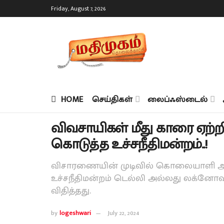
Friday, August 7, 2026
HOME
செய்திகள்
லைப்ஃஸ்டைல்
விவசாயிகள் மீது காரை ஏற்ற
கொடுத்த உச்சநீதிமன்றம்..!
விசாரணையின் முடிவில் கொலையாளி ஆஷி
உச்சநீதிமன்றம் டெல்லி அல்லது லக்னோவ
விதித்தது.
by
logeshwari
July 22, 2024