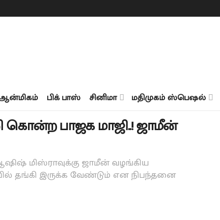
ஆன்மிகம்
பிக் பாஸ்
சினிமா
மதிமுகம் ஸ்பெஷல்
ி கொன்ற பாஜக மாஜி..! ஜாமீன்
ஷ் மிஸ்ராவுக்கு ஜாமீன் வழங்கிய
ில் தங்கி இருக்க வேண்டும் என நிபந்தனை