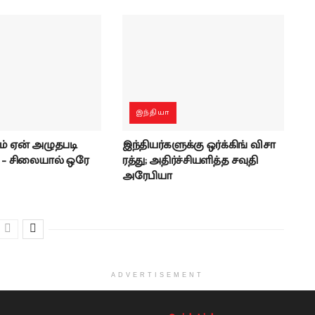
இந்தியா
ரம் ஏன் அழுதபடி
இந்தியர்களுக்கு ஒர்க்கிங் விசா
்? – சிலையால் ஒரே
ரத்து; அதிர்ச்சியளித்த சவுதி
அரேபியா
ADVERTISEMENT