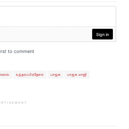
ாவால்
உத்தரப்பிரதேசம்
பாஜக
பாஜக மாஜி
ERTISEMENT