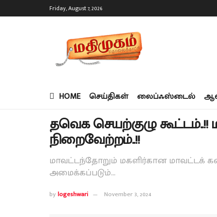
Friday, August 7, 2026
HOME
செய்திகள்
லைப்ஃஸ்டைல்
ஆன
தவெக செயற்குழு கூட்டம்..!!
நிறைவேற்றம்..!!
மாவட்டந்தோறும் மகளிர்கான மாவட்டக்
அமைக்கப்படும்...
by
logeshwari
November 3, 2024