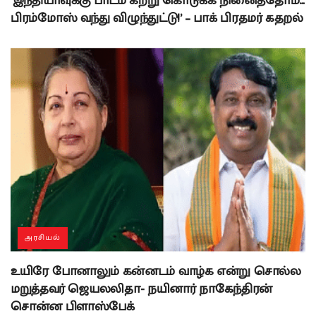
‘இந்தியாவுக்கு பாடம் கற்று கொடுக்க நினைத்தோம்…
பிரம்மோஸ் வந்து விழுந்துட்டு!’ – பாக் பிரதமர் கதறல்
அரசியல்
உயிரே போனாலும் கன்னடம் வாழ்க என்று சொல்ல
மறுத்தவர் ஜெயலலிதா- நயினார் நாகேந்திரன்
சொன்ன பிளாஸ்பேக்