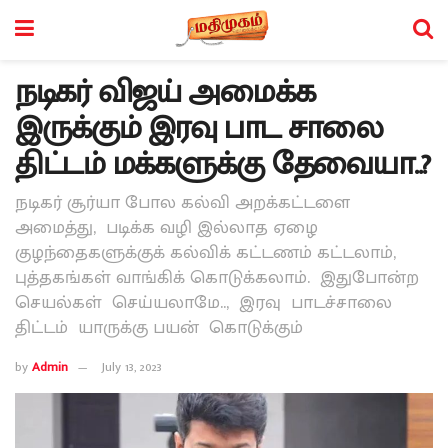
நடிகர் விஜய் அமைக்க
இருக்கும் இரவு பாட சாலை
திட்டம் மக்களுக்கு தேவையா..?
நடிகர் சூர்யா போல கல்வி அறக்கட்டளை
அமைத்து, படிக்க வழி இல்லாத ஏழை
குழந்தைகளுக்குக் கல்விக் கட்டணம் கட்டலாம்,
புத்தகங்கள் வாங்கிக் கொடுக்கலாம். இதுபோன்ற
செயல்கள் செய்யலாமே.., இரவு பாடச்சாலை
திட்டம் யாருக்கு பயன் கொடுக்கும்
by
Admin
July 13, 2023