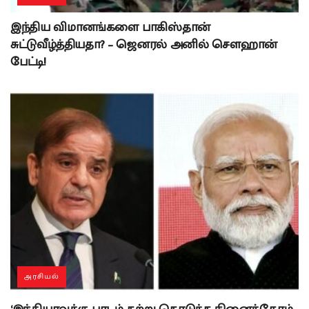
இந்திய விமானங்களை பாகிஸ்தான்
சுட்டுவீழ்த்தியதா? – ஜெனரல் அனில் சௌஹான்
பேட்டி!
அரசியல்