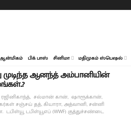
ஆன்மிகம்
பிக் பாஸ்
சினிமா
மதிமுகம் ஸ்பெஷல்
முடிந்த ஆனந்த் அம்பானியின்
்கள்..?
் ரஜினிகாந்த், சல்மான் கான், ஷாரூக்கான்,
ிகர்கள் சஞ்சய் தத், கியாரா, அத்வானி, சன்னி
டபிள்யூ டபிள்யூஎப் (WWF) குத்துச்சண்டை