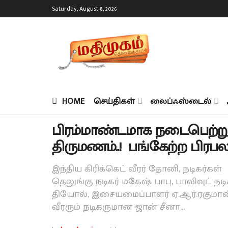
Saturday, August 8, 2026
HOME
செய்திகள்
லைப்ஃஸ்டைல்
பிரம்மாண்டமாக நடைபெற்று 
திருமணம்..! பங்கேற்ற பிரபலங
இந்திய கிரிக்கெட் வீரர் தோனி, நடிகர்கள
தெலுங்கு நடிகர் மகேஷ் பாபு, பாலிவுட் நட
தியோல், இசையமைப்பாளர் ஏ.ஆர்.ரகுமான். 
வீரரும் நடிகருமான ஜான் சீனா...