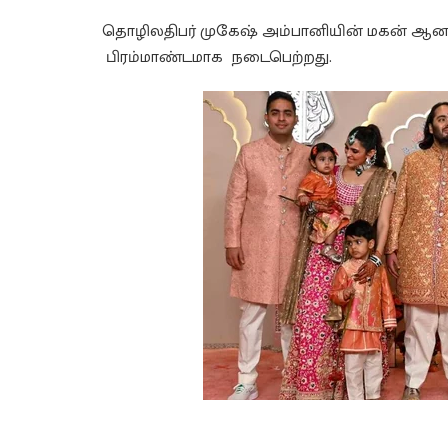
தொழிலதிபர் முகேஷ் அம்பானியின் மகன் ஆனந்
பிரம்மாண்டமாக நடைபெற்றது.