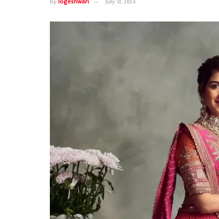
by
logeshwari
July 13, 2024