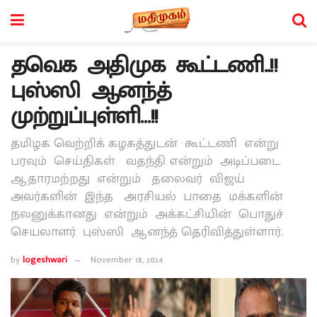
தவெக அதிமுக கூட்டணி..!!
புஸ்ஸி ஆனந்த்
முற்றுப்புள்ளி…!!
தமிழக வெற்றிக் கழகத்துடன் கூட்டணி என்று
பரவும் செய்திகள் வதந்தி என்றும் அடிப்படை
ஆதாரமற்றது என்றும் தலைவர் விஜய்
அவர்களின் இந்த அரசியல் பாதை மக்களின்
நலனுக்கானது என்றும் அக்கட்சியின் பொதுச்
செயலாளர் புஸ்ஸி ஆனந்த் தெரிவித்துள்ளார்.
by
logeshwari
November 18, 2024