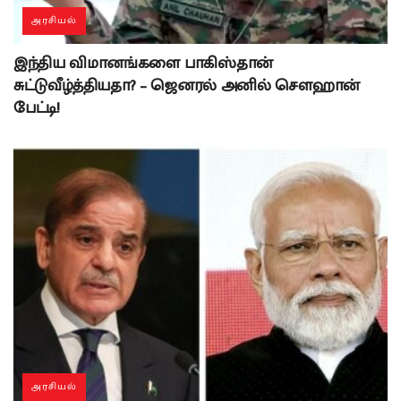
அரசியல்
இந்திய விமானங்களை பாகிஸ்தான்
சுட்டுவீழ்த்தியதா? – ஜெனரல் அனில் சௌஹான்
பேட்டி!
அரசியல்