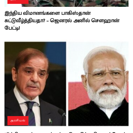
இந்திய விமானங்களை பாகிஸ்தான்
சுட்டுவீழ்த்தியதா? – ஜெனரல் அனில் சௌஹான்
பேட்டி!
அரசியல்