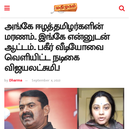
அங்கே ஈழத்தமிழர்களின்
மரணம்.. இங்கே என்னுடன்
ஆட்டம்.. பகீர் வீடியோவை
வெளியிட்ட நடிகை
விஜயலட்சுமி..!
by
Dharma
September 4, 2023