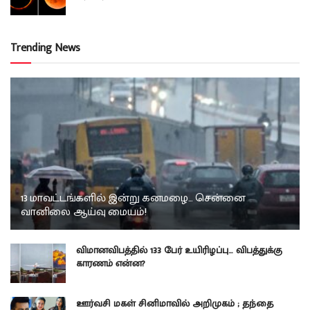
Trending News
13 மாவட்டங்களில் இன்று கனமழை… சென்னை
வானிலை ஆய்வு மையம்!
விமானவிபத்தில் 133 பேர் உயிரிழப்பு… விபத்துக்கு
காரணம் என்ன?
ஊர்வசி மகள் சினிமாவில் அறிமுகம் ; தந்தை