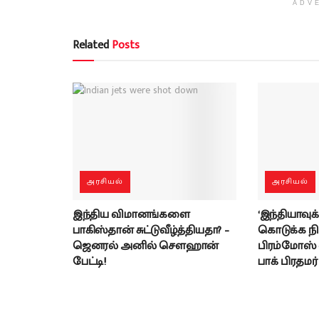
ADV
Related
Posts
அரசியல்
அரசியல்
இந்திய விமானங்களை
‘இந்தியாவுக்
பாகிஸ்தான் சுட்டுவீழ்த்தியதா? –
கொடுக்க ந
ஜெனரல் அனில் சௌஹான்
பிரம்மோஸ் வந
பேட்டி!
பாக் பிரதமர