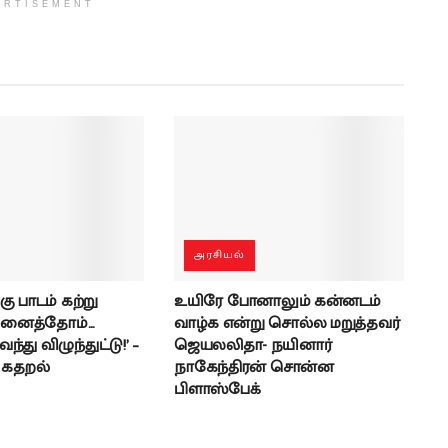
ERTISEMENT
அரசியல்
கு பாடம் கற்று
உயிரே போனாலும் கன்னடம்
ினைத்தோம்…
வாழ்க என்று சொல்ல மறுத்தவர்
்து விழுந்துட்டு!’ –
ஜெயலலிதா- நயினார்
் கதறல்
நாகேந்திரன் சொன்ன
பிளாஸ்பேக்