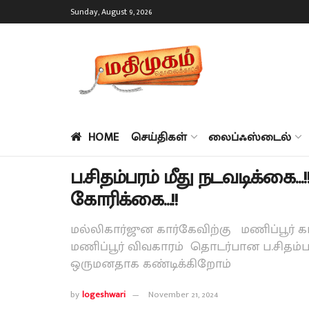
Sunday, August 9, 2026
HOME
செய்திகள்
லைப்ஃஸ்டைல்
ப.சிதம்பரம் மீது நடவடிக்கை…
கோரிக்கை…!!
மல்லிகார்ஜுன கார்கேவிற்கு மணிப்பூர் க
மணிப்பூர் விவகாரம் தொடர்பான ப.சிதம்ப
ஒருமனதாக கண்டிக்கிறோம்
by
logeshwari
November 21, 2024