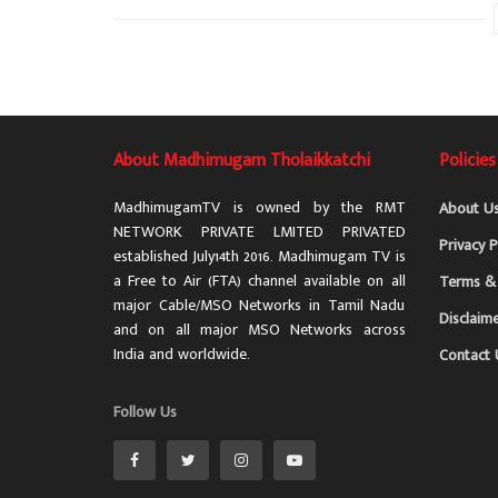
About Madhimugam Tholaikkatchi
Policies
MadhimugamTV is owned by the RMT
About U
NETWORK PRIVATE LMITED PRIVATED
Privacy P
established July14th 2016. Madhimugam TV is
a Free to Air (FTA) channel available on all
Terms & 
major Cable/MSO Networks in Tamil Nadu
Disclaim
and on all major MSO Networks across
India and worldwide.
Contact 
Follow Us