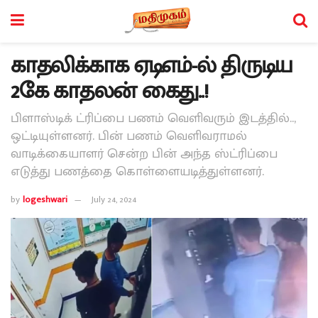
காதலிக்காக ஏடிஎம்-ல் திருடிய
2கே காதலன் கைது..!
பிளாஸ்டிக் ட்ரிப்பை பணம் வெளிவரும் இடத்தில்..,
ஒட்டியுள்ளனர். பின் பணம் வெளிவராமல்
வாடிக்கையாளர் சென்ற பின் அந்த ஸ்ட்ரிப்பை
எடுத்து பணத்தை கொள்ளையடித்துள்ளனர்.
by
logeshwari
July 24, 2024