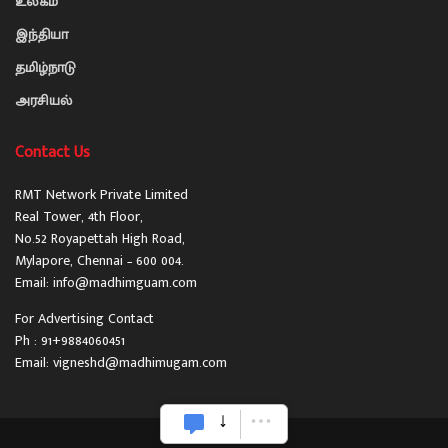
உலகம்
இந்தியா
தமிழ்நாடு
அரசியல்
Contact Us
RMT Network Private Limited
Real Tower, 4th Floor,
No.52 Royapettah High Road,
Mylapore, Chennai – 600 004.
Email: info@madhimguam.com
For Advertising Contact
Ph : 91+9884060451
Email: vigneshd@madhimugam.com