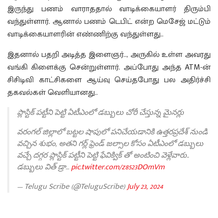
இருந்து பணம் வாராததால் வாடிக்கையாளர் திரும்பி
வந்துள்ளார். ஆனால் பணம் டெபிட் என்ற மெசேஜ் மட்டும்
வாடிக்கையாளரின் எண்ணிற்கு வந்துள்ளது..
இதனால் பதறி அடித்த இளைஞர்.., அருகில் உள்ள அவரது
வங்கி கிளைக்கு சென்றுள்ளார். அப்போது அந்த ATM-ன்
சிசிடிவி காட்சிகளை ஆய்வு செய்தபோது பல அதிர்ச்சி
தகவல்கள் வெளியானது..
ప్లాస్టిక్ పట్టీని పెట్టి ఏటీఎంలో డబ్బులు చోరీ చేస్తున్న మైనర్లు
వరంగల్ జిల్లాలో బట్టల షాపులో పనిచేయడానికి ఉత్తరప్రదేశ్ నుండి
వచ్చిన శుభం, అతని గర్ల్ ఫ్రెండ్ జల్సాల కోసం ఏటీఎంలో డబ్బులు
వచ్చే దగ్గర ప్లాస్టిక్ పట్టీని పెట్టి ఫేవిక్విక్ తో అంటించి వెళ్లేవారు..
డబ్బులు విత్ డ్రా…
pic.twitter.com/z8523DOmVm
— Telugu Scribe (@TeluguScribe)
July 23, 2024