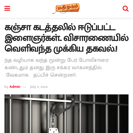
கஞ்சா கடத்தலில் ஈடுப்பட்ட
இளைஞர்கள்.. விசாரணையில்
வெளிவந்த முக்கிய தகவல்.!
ந்த வழியாக வந்த மூன்று பேர் போலீசாரை
கண்டதும் தனது இரு சக்கர வாகனத்தில்
வேகமாக தப்பிச் சென்றனா்.
by
Admin
July 9, 2024