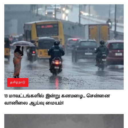
தமிழ்நாடு
13 மாவட்டங்களில் இன்று கனமழை… சென்னை
வானிலை ஆய்வு மையம்!