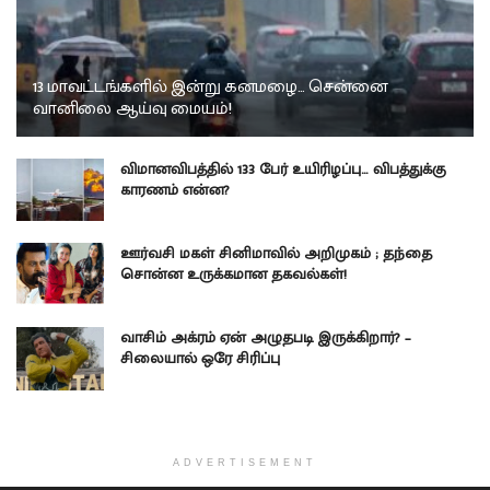
13 மாவட்டங்களில் இன்று கனமழை… சென்னை
வானிலை ஆய்வு மையம்!
விமானவிபத்தில் 133 பேர் உயிரிழப்பு… விபத்துக்கு
காரணம் என்ன?
ஊர்வசி மகள் சினிமாவில் அறிமுகம் ; தந்தை
சொன்ன உருக்கமான தகவல்கள்!
வாசிம் அக்ரம் ஏன் அழுதபடி இருக்கிறார்? –
சிலையால் ஒரே சிரிப்பு
ADVERTISEMENT