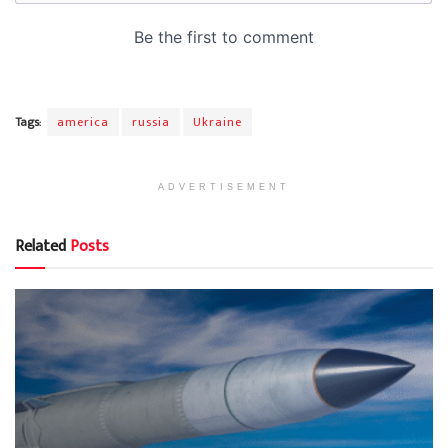
Tags:
america
russia
Ukraine
ADVERTISEMENT
Related
Posts