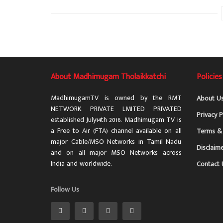
About Madhimugam Tholaikkatchi
Policies
MadhimugamTV is owned by the RMT
About U
NETWORK PRIVATE LMITED PRIVATED
Privacy P
established July14th 2016. Madhimugam TV is
a Free to Air (FTA) channel available on all
Terms & 
major Cable/MSO Networks in Tamil Nadu
Disclaim
and on all major MSO Networks across
India and worldwide.
Contact 
Follow Us