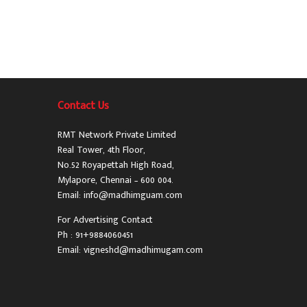
Contact Us
RMT Network Private Limited
Real Tower, 4th Floor,
No.52 Royapettah High Road,
Mylapore, Chennai – 600 004.
Email: info@madhimguam.com
For Advertising Contact
Ph : 91+9884060451
Email: vigneshd@madhimugam.com