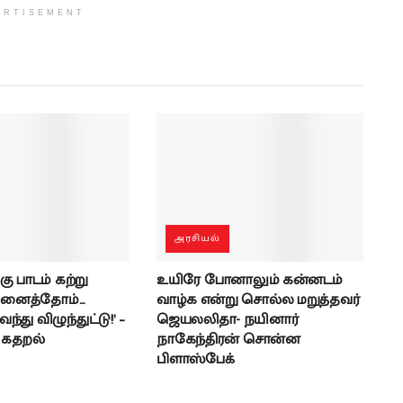
ERTISEMENT
அரசியல்
கு பாடம் கற்று
உயிரே போனாலும் கன்னடம்
ினைத்தோம்…
வாழ்க என்று சொல்ல மறுத்தவர்
்து விழுந்துட்டு!’ –
ஜெயலலிதா- நயினார்
் கதறல்
நாகேந்திரன் சொன்ன
பிளாஸ்பேக்