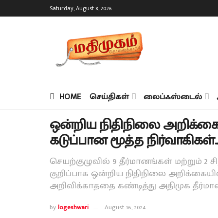
Saturday, August 8, 2026
HOME
செய்திகள்
லைப்ஃஸ்டைல்
ஒன்றிய நிதிநிலை அறிக்கை..!
கடுப்பான மூத்த நிர்வாகிகள்..!
செயற்குழுவில் 9 தீர்மானங்கள் மற்றும் 2 
குறிப்பாக ஒன்றிய நிதிநிலை அறிக்கையி
அறிவிக்காததை கண்டித்து அதிமுக தீர்மா
by
logeshwari
August 16, 2024