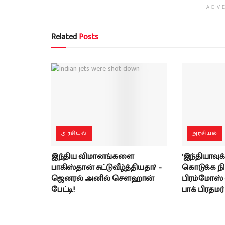
ADV
Related
Posts
அரசியல்
அரசியல்
இந்திய விமானங்களை
‘இந்தியாவுக்
பாகிஸ்தான் சுட்டுவீழ்த்தியதா? –
கொடுக்க ந
ஜெனரல் அனில் சௌஹான்
பிரம்மோஸ் வந
பேட்டி!
பாக் பிரதமர