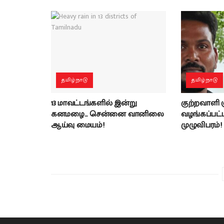
தமிழ்நாடு
தமிழ்நாடு
13 மாவட்டங்களில் இன்று
குற்றவாளி
கனமழை… சென்னை வானிலை
வழங்கப்பட்ட 
ஆய்வு மையம்!
முழுவிபரம்!