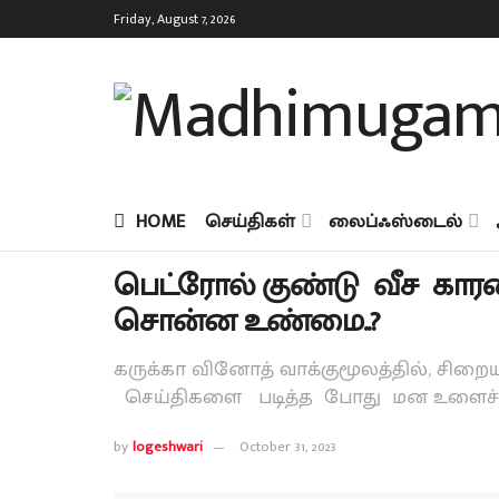
Friday, August 7, 2026
HOME
செய்திகள்
லைப்ஃஸ்டைல்
பெட்ரோல் குண்டு வீச காரண
சொன்ன உண்மை..?
கருக்கா வினோத் வாக்குமூலத்தில், சி
செய்திகளை படித்த போது மன உளைச்சல்
by
logeshwari
October 31, 2023