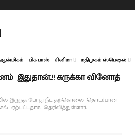
ஆன்மிகம்
பிக் பாஸ்
சினிமா
மதிமுகம் ஸ்பெஷல்
ம் இதுதான்..!! கருக்கா வினோத்
றையில் இருந்த போது நீட் தற்கொலை தொடர்பான
 ஏற்பட்டதாக தெரிவித்துள்ளார்.