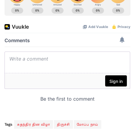
Tags:
சுதந்திர தின விழா
திருச்சி
மோப்ப நாய்