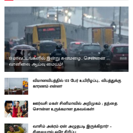
13 மாவட்டங்களில் இன்று கனமழை… சென்னை
வானிலை ஆய்வு மையம்!
விமானவிபத்தில் 133 பேர் உயிரிழப்பு… விபத்துக்கு
காரணம் என்ன?
ஊர்வசி மகள் சினிமாவில் அறிமுகம் ; தந்தை
சொன்ன உருக்கமான தகவல்கள்!
வாசிம் அக்ரம் ஏன் அழுதபடி இருக்கிறார்? –
சிலையால் ஒரே சிரிப்பு