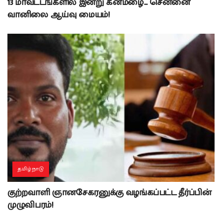
13 மாவட்டங்களில் இன்று கனமழை… சென்னை
வானிலை ஆய்வு மையம்!
தமிழ்நாடு
குற்றவாளி ஞானசேகரனுக்கு வழங்கப்பட்ட தீர்ப்பின்
முழுவிபரம்!