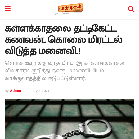
கள்ளக்காதலை தட்டிகேட்ட
கணவன்.. கொலை மிரட்டல்
விடுத்த மனைவி..!
சொந்த ஊறுக்கு வந்த பிரபு, இந்த கள்ளக்காதல்
விவகாரம் குறித்து தனது மனைவியிடம்
வாக்குவாதத்தில் ஈடுபட்டுள்ளார்.
by
Admin
July 2, 2024