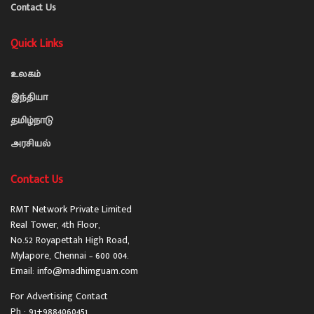
Contact Us
Quick Links
உலகம்
இந்தியா
தமிழ்நாடு
அரசியல்
Contact Us
RMT Network Private Limited
Real Tower, 4th Floor,
No.52 Royapettah High Road,
Mylapore, Chennai – 600 004.
Email: info@madhimguam.com
For Advertising Contact
Ph : 91+9884060451