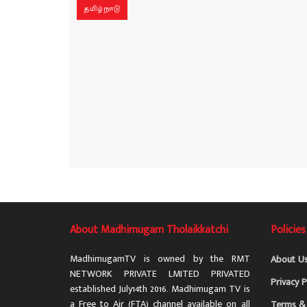
தமிழ்நாடு
About Madhimugam Tholaikkatchi
Policies
MadhimugamTV is owned by the RMT
About U
NETWORK PRIVATE LMITED PRIVATED
Privacy P
established July14th 2016. Madhimugam TV is
a Free to Air (FTA) channel available on all
Terms & 