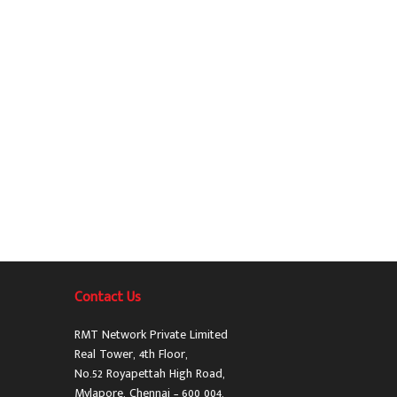
Contact Us
RMT Network Private Limited
Real Tower, 4th Floor,
No.52 Royapettah High Road,
Mylapore, Chennai – 600 004.