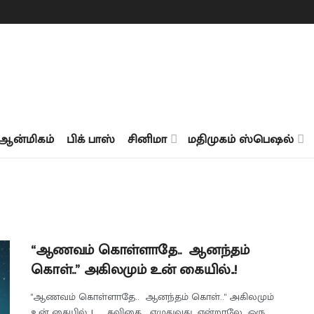
ஆன்மிகம்
பிக் பாஸ்
சினிமா
மதிமுகம் ஸ்பெஷல்
“ஆணவம் கொள்ளாதே.. ஆனந்தம்
கொள்..” அகிலமும் உன் கையில்..!
"ஆணவம் கொள்ளாதே.. ஆனந்தம் கொள்.." அகிலமும்
உன் கையில்..! கவிதை எழுதுவது என்றாலே ஒரு