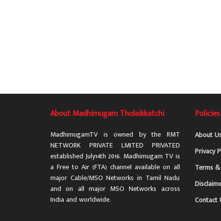
About Madhimugam Tholaikkatchi
Policies
MadhimugamTV is owned by the RMT
About U
NETWORK PRIVATE LMITED PRIVATED
Privacy P
established July14th 2016. Madhimugam TV is
a Free to Air (FTA) channel available on all
Terms & 
major Cable/MSO Networks in Tamil Nadu
Disclaim
and on all major MSO Networks across
India and worldwide.
Contact 