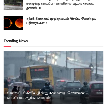
மழைக்கு வாய்ப்பு – வானிலை ஆய்வு மையம்
தகவல்….!!
சந்திரகிரகணம் முடிந்தவுடன் செய்ய வேண்டிய
பரிகாரங்கள்..?
Trending News
13 மாவட்டங்களில் இன்று கனமழை… சென்னை
வானிலை ஆய்வு மையம்!