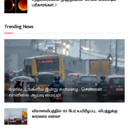
பரிகாரங்கள்..?
Trending News
13 மாவட்டங்களில் இன்று கனமழை… சென்னை
வானிலை ஆய்வு மையம்!
விமானவிபத்தில் 133 பேர் உயிரிழப்பு… விபத்துக்கு
காரணம் என்ன?