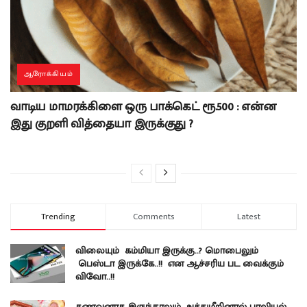
ஆரோக்கியம்
வாடிய மாமரக்கிளை ஒரு பாக்கெட் ரூ.500 : என்ன
இது குறளி வித்தையா இருக்குது ?
Trending
Comments
Latest
விலையும் கம்மியா இருக்கு..? மொபைலும்
பெஸ்டா இருக்கே..!! என ஆச்சரிய பட வைக்கும்
விவோ..!!
கணவனாக இருந்தாலும் அத்துமீறினால் பாலியல்