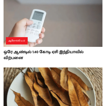
ஆரோக்கியம்
ஒரே ஆண்டில் 1.40 கோடி ஏசி இந்தியாவில்
விற்பனை