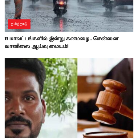
தமிழ்நாடு
13 மாவட்டங்களில் இன்று கனமழை… சென்னை
வானிலை ஆய்வு மையம்!