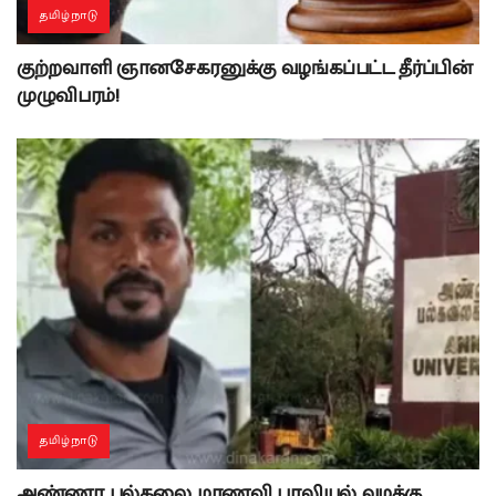
தமிழ்நாடு
குற்றவாளி ஞானசேகரனுக்கு வழங்கப்பட்ட தீர்ப்பின்
முழுவிபரம்!
தமிழ்நாடு
அண்ணா பல்கலை மாணவி பாலியல் வழக்கு…