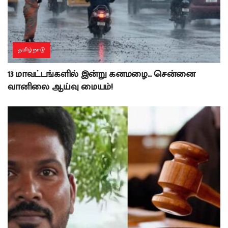
தமிழ்நாடு
13 மாவட்டங்களில் இன்று கனமழை… சென்னை
வானிலை ஆய்வு மையம்!