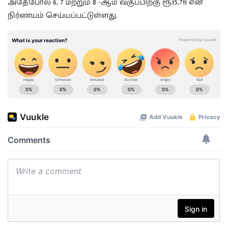
அதேபோல் 6, 7 மற்றும் 8 -ஆம் வகுப்பிற்கு ரூ.15,711 என
நிர்ணயம் செய்யப்பட்டுள்ளது.