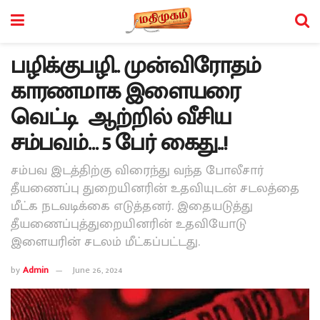
பழிக்குபழி.. முன்விரோதம்
காரணமாக இளையரை
வெட்டி ஆற்றில் வீசிய
சம்பவம்… 5 பேர் கைது..!
சம்பவ இடத்திற்கு விரைந்து வந்த போலீசார்
தீயணைப்பு துறையினரின் உதவியுடன் சடலத்தை
மீட்க நடவடிக்கை எடுத்தனர். இதையடுத்து
தீயணைப்புத்துறையினரின் உதவியோடு
இளையரின் சடலம் மீட்கப்பட்டது.
by
Admin
June 26, 2024