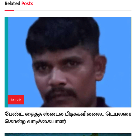
Related
Posts
க்ரைம்
பேண்ட் தைத்த ஸ்டைல் பிடிக்கவில்லை… டெய்லரை
கொன்ற வாடிக்கையாளர்