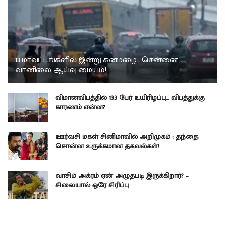
13 மாவட்டங்களில் இன்று கனமழை… சென்னை
வானிலை ஆய்வு மையம்!
விமானவிபத்தில் 133 பேர் உயிரிழப்பு… விபத்துக்கு
காரணம் என்ன?
ஊர்வசி மகள் சினிமாவில் அறிமுகம் ; தந்தை
சொன்ன உருக்கமான தகவல்கள்!
வாசிம் அக்ரம் ஏன் அழுதபடி இருக்கிறார்? –
சிலையால் ஒரே சிரிப்பு