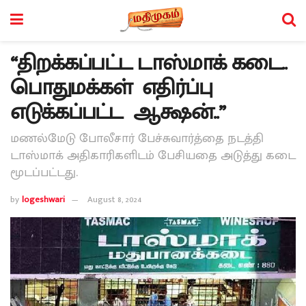
“திறக்கப்பட்ட டாஸ்மாக் கடை..
பொதுமக்கள் எதிர்ப்பு
எடுக்கப்பட்ட ஆக்ஷன்..”
மணல்மேடு போலீசார் பேச்சுவார்த்தை நடத்தி
டாஸ்மாக் அதிகாரிகளிடம் பேசியதை அடுத்து கடை
மூடப்பட்டது.
by
logeshwari
August 8, 2024