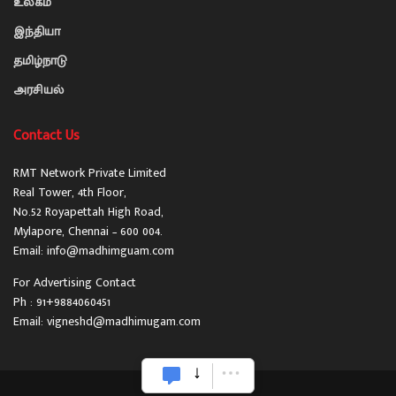
உலகம்
இந்தியா
தமிழ்நாடு
அரசியல்
Contact Us
RMT Network Private Limited
Real Tower, 4th Floor,
No.52 Royapettah High Road,
Mylapore, Chennai – 600 004.
Email: info@madhimguam.com
For Advertising Contact
Ph : 91+9884060451
Email: vigneshd@madhimugam.com