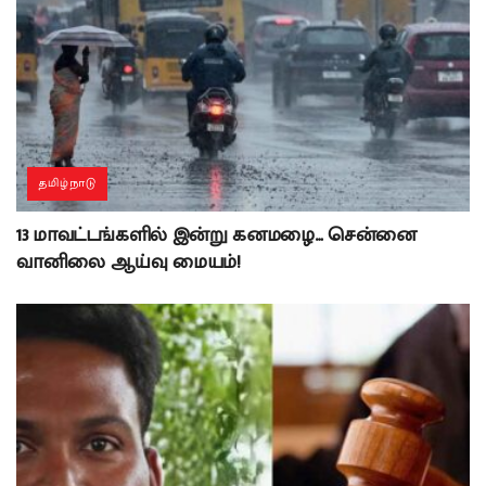
தமிழ்நாடு
13 மாவட்டங்களில் இன்று கனமழை… சென்னை
வானிலை ஆய்வு மையம்!