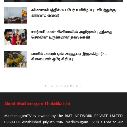
விமானவிபத்தில் 133 பேர் உயிரிழப்பு… விபத்துக்கு
காரணம் என்ன?
ஊர்வசி மகள் சினிமாவில் அறிமுகம் ; தந்தை
சொன்ன உருக்கமான தகவல்கள்!
வாசிம் அக்ரம் ஏன் அழுதபடி இருக்கிறார்? –
சிலையால் ஒரே சிரிப்பு
ADVERTISEMENT
About Madhimugam Tholaikkatchi
MadhimugamTV is owned by the RMT NETWORK PRIVATE LMITED
PRIVATED established July14th 2016. Madhimugam TV is a Free to Air