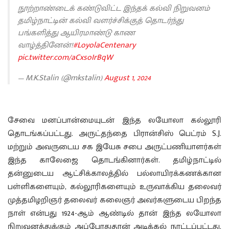
நூற்றாண்டைக் கண்டுவிட்ட இந்தக் கல்வி நிறுவனம்
தமிழ்நாட்டின் கல்வி வளர்ச்சிக்குத் தொடர்ந்து
பங்களித்து ஆயிரமாண்டு காண
வாழ்த்தினேன்!
#LoyolaCentenary
pic.twitter.com/aCxsoIrBqW
— M.K.Stalin (@mkstalin)
August 1, 2024
சேவை மனப்பான்மையுடன் இந்த லயோலா கல்லூரி
தொடங்கப்பட்டது. அருட்தந்தை பிரான்சிஸ் பெட்ரம் S.J.
மற்றும் அவருடைய சக இயேசு சபை அருட்பணியாளர்கள்
இந்த காலேஜை தொடங்கினார்கள். தமிழ்நாட்டில்
தன்னுடைய ஆட்சிக்காலத்தில் பல்லாயிரக்கணக்கான
பள்ளிகளையும், கல்லூரிகளையும் உருவாக்கிய தலைவர்
முத்தமிழறிஞர் தலைவர் கலைஞர் அவர்களுடைய பிறந்த
நாள் என்பது 1924-ஆம் ஆண்டில் தான் இந்த லயோலா
நிறுவனத்துக்கும் அப்போதுதான் அடிக்கல் நாட்டப்பட்டது.