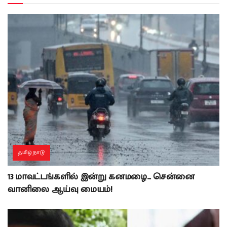
தமிழ்நாடு
13 மாவட்டங்களில் இன்று கனமழை… சென்னை
வானிலை ஆய்வு மையம்!