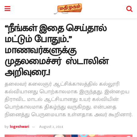
“நீங்கள் இதை செய்தால்
மட்டும் போதும்..”
மாணவர்களுக்கு
முதலமைச்சர் ஸ்டாலின்
அறிவுரை..!
தலைவர் கலைஞர் ஆட்சிக்காலத்தில் கல்லூரி
கல்வியானது பொற்காலமாக இருந்தது. இன்றைய
திராவிட மாடல் ஆட்சியானது உயர் கல்வியின்
பொற்காலமாக திகழ்ந்து வருகிறது. என்பதை
நினைத்து பெருமையாக உள்ளதாக அவர் கூறினார்.
by
logeshwari
August 2, 2024