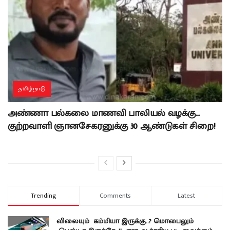
தமிழ்நாடு
அண்ணா பல்கலை மாணவி பாலியல் வழக்கு…
குற்றவாளி ஞானசேகரனுக்கு 30 ஆண்டுகள் சிறை!
Trending
Comments
Latest
விலையும் கம்மியா இருக்கு..? மொபைலும்