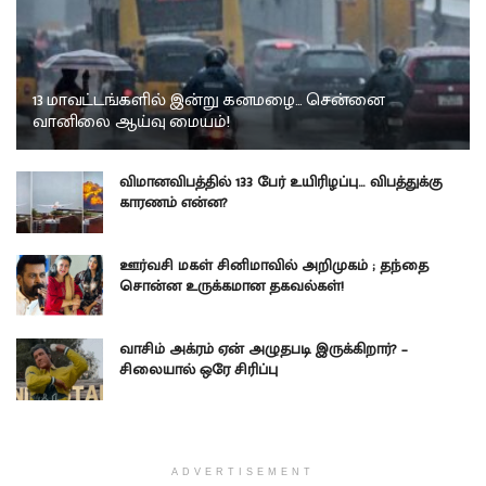
13 மாவட்டங்களில் இன்று கனமழை… சென்னை
வானிலை ஆய்வு மையம்!
விமானவிபத்தில் 133 பேர் உயிரிழப்பு… விபத்துக்கு
காரணம் என்ன?
ஊர்வசி மகள் சினிமாவில் அறிமுகம் ; தந்தை
சொன்ன உருக்கமான தகவல்கள்!
வாசிம் அக்ரம் ஏன் அழுதபடி இருக்கிறார்? –
சிலையால் ஒரே சிரிப்பு
ADVERTISEMENT