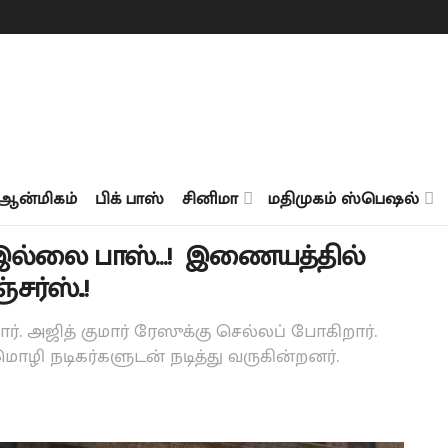
ஆன்மிகம்
பிக் பாஸ்
சினிமா
மதிமுகம் ஸ்பெஷல்
 இல்லை பாஸ்…! இணையத்தில்
ர்ஸ்..!
. அஜித் குமார் ரேஸுக்கு செல்லப் போகிறார்.
ொழி நடிகர்களுடன் நடித்து வருகின்றனர்.