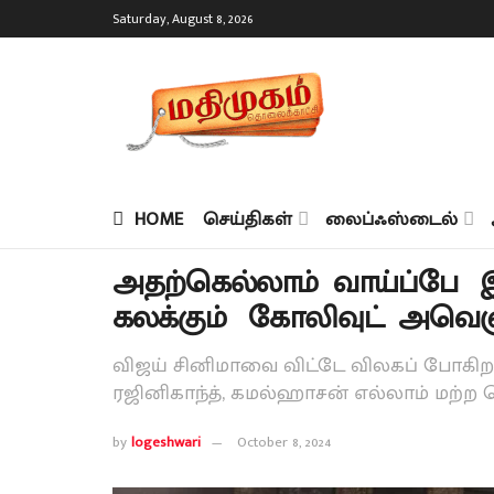
Saturday, August 8, 2026
HOME
செய்திகள்
லைப்ஃஸ்டைல்
அதற்கெல்லாம் வாய்ப்பே
கலக்கும் கோலிவுட் அவெஞ்ச
விஜய் சினிமாவை விட்டே விலகப் போகிறார்
ரஜினிகாந்த், கமல்ஹாசன் எல்லாம் மற்ற ம
by
logeshwari
October 8, 2024