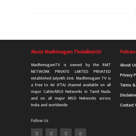
About Madhimugam Tholaikkatchi
Policies
MadhimugamTV is owned by the RMT
About U
NETWORK PRIVATE LMITED PRIVATED
Privacy P
established July14th 2016. Madhimugam TV is
a Free to Air (FTA) channel available on all
Terms & 
major Cable/MSO Networks in Tamil Nadu
Disclaim
and on all major MSO Networks across
India and worldwide.
Contact 
Follow Us