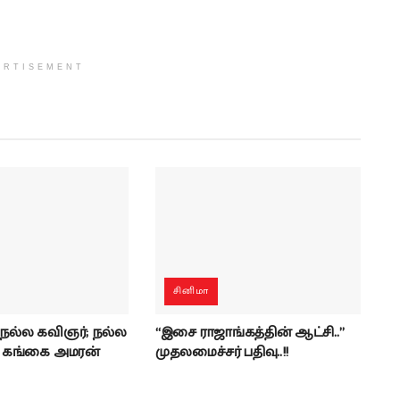
ERTISEMENT
சினிமா
 நல்ல கவிஞர்; நல்ல
“இசை ராஜாங்கத்தின் ஆட்சி..”
- கங்கை அமரன்
முதலமைச்சர் பதிவு..!!