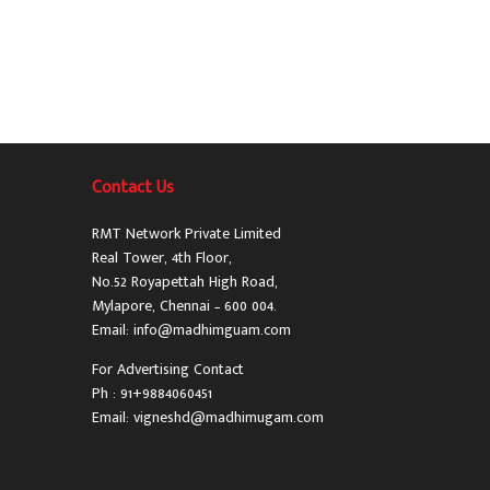
Contact Us
RMT Network Private Limited
Real Tower, 4th Floor,
No.52 Royapettah High Road,
Mylapore, Chennai – 600 004.
Email: info@madhimguam.com
For Advertising Contact
Ph : 91+9884060451
Email: vigneshd@madhimugam.com