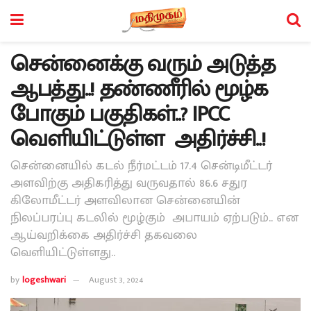
சென்னைக்கு வரும் அடுத்த
ஆபத்து..! தண்ணீரில் மூழ்க
போகும் பகுதிகள்..? IPCC
வெளியிட்டுள்ள அதிர்ச்சி..!
சென்னையில் கடல் நீர்மட்டம் 17.4 சென்டிமீட்டர்
அளவிற்கு அதிகரித்து வருவதால் 86.6 சதுர
கிலோமீட்டர் அளவிலான சென்னையின்
நிலப்பரப்பு கடலில் மூழ்கும் அபாயம் ஏற்படும்.. என
ஆய்வறிக்கை அதிர்ச்சி தகவலை
வெளியிட்டுள்ளது..
by
logeshwari
August 3, 2024