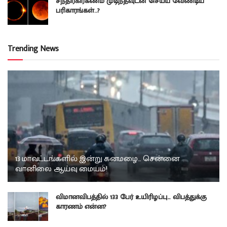
சந்திரகிரகணம் முடிந்தவுடன் செய்ய வேண்டிய
பரிகாரங்கள்..?
Trending News
13 மாவட்டங்களில் இன்று கனமழை… சென்னை
வானிலை ஆய்வு மையம்!
விமானவிபத்தில் 133 பேர் உயிரிழப்பு… விபத்துக்கு
காரணம் என்ன?