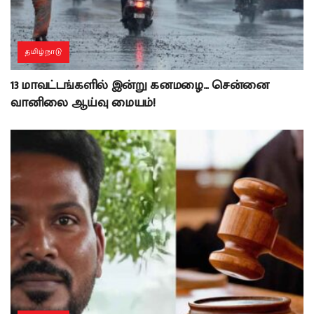
தமிழ்நாடு
13 மாவட்டங்களில் இன்று கனமழை… சென்னை
வானிலை ஆய்வு மையம்!