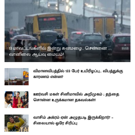
13 மாவட்டங்களில் இன்று கனமழை… சென்னை
வானிலை ஆய்வு மையம்!
விமானவிபத்தில் 133 பேர் உயிரிழப்பு… விபத்துக்கு
காரணம் என்ன?
ஊர்வசி மகள் சினிமாவில் அறிமுகம் ; தந்தை
சொன்ன உருக்கமான தகவல்கள்!
வாசிம் அக்ரம் ஏன் அழுதபடி இருக்கிறார்? –
சிலையால் ஒரே சிரிப்பு