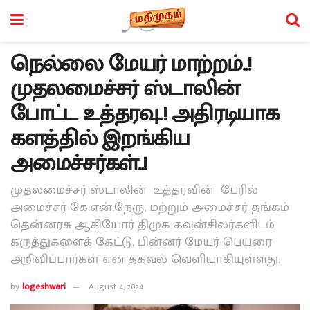
நெல்லை மேயர் மாற்றம்..!
முதலமைச்சர் ஸ்டாலின்
போட்ட உத்தரவு..! அதிரடியாக
களத்தில் இறங்கிய
அமைச்சர்கள்..!
முதலமைச்சர் ஸ்டாலின் உத்தரவின் பேரில்
அமைச்சர் கே.என்.நேரு, மற்றும் அமைச்சர் தங்கம்
தென்னரசு ஆகியோர் திமுக கவுன்சிலர்களிடம்
கருத்துகளைக் கேட்டு, பின்னர் மேயர் பெயரை
அறிவிப்பார்கள் என தகவல் வெளியாகியுள்ளது.
by
logeshwari
August 4, 2024