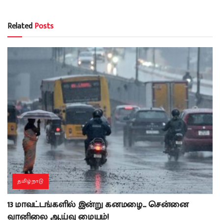
Related
Posts
தமிழ்நாடு
13 மாவட்டங்களில் இன்று கனமழை… சென்னை
வானிலை ஆய்வு மையம்!