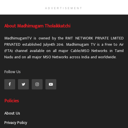
ADVERTISEMENT
About Madhimugam Tholaikkatchi
MadhimugamTV is owned by the RMT NETWORK PRIVATE LMITED
PRIVATED established July14th 2016. Madhimugam TV is a Free to Air
(FTA) channel available on all major Cable/MSO Networks in Tamil
Nadu and on all major MSO Networks across India and worldwide.
Follow Us
Policies
About Us
Privacy Policy