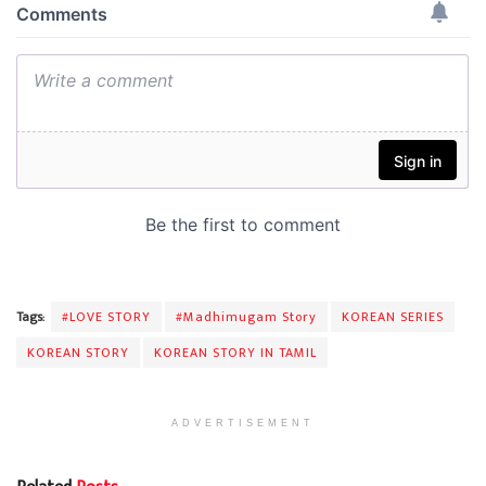
Tags:
#LOVE STORY
#Madhimugam Story
KOREAN SERIES
KOREAN STORY
KOREAN STORY IN TAMIL
ADVERTISEMENT