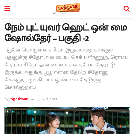
நேம் புட் யுவர் ஹெட் ஒன் மை
ஷோல்தேர் – பகுதி -2
, குவே பொருள்ல சரியா இருக்கானு பாக்குற
பதிலுக்கு சீதோ அவ பைய செக் பண்ணுற, ரொம்ப
நேரமா சீதோ அவ பைலா எதையோ தேடிட்டு
இருக்க அதுக்கு பூபூ என்ன தேடுற சீதோனு
கேக்குற , முக்கியமா ஒண்ணா தேடுறனு
சொல்லுறா..?
by
logeshwari
July 22, 2024