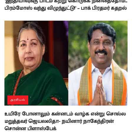
‘இந்தியாவுக்கு பாடம் கற்று கொடுக்க நினைத்தோம்…
பிரம்மோஸ் வந்து விழுந்துட்டு!’ – பாக் பிரதமர் கதறல்
அரசியல்
உயிரே போனாலும் கன்னடம் வாழ்க என்று சொல்ல
மறுத்தவர் ஜெயலலிதா- நயினார் நாகேந்திரன்
சொன்ன பிளாஸ்பேக்