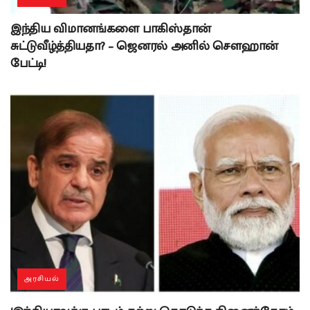
இந்திய விமானங்களை பாகிஸ்தான்
சுட்டுவீழ்த்தியதா? – ஜெனரல் அனில் சௌஹான்
பேட்டி!
அரசியல்