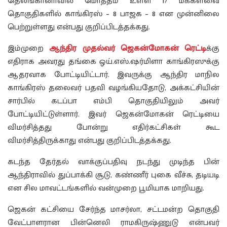
தெலங்கானாவில் மொத்தம் உள்ள 17 மக்களவை
தொகுதிகளில் காங்கிரஸ் – 8 பாஜக – 8 என முன்னிலை
பெற்றுள்ளது என்பது குறிப்பிடத்தக்கது.
இம்முறை
ஆந்திர முதல்வர் ஜெகன்மோகன் ரெட்டி
க்கு
எதிராக அவரது தங்கை ஒய்.எஸ்.ஷர்மிளா காங்கிரஸுக்கு
ஆதரவாக போட்டியிட்டார். இவருக்கு ஆந்திர மாநில
காங்கிரஸ் தலைவர் பதவி வழங்கியதோடு, அக்கட்சியின்
சார்பில் கடப்பா எம்பி தொகுதியிலும் அவர்
போட்டியிட்டுள்ளார். இவர் ஜெகன்மோகன் ரெட்டியை
விமர்சித்தது போன்று எதிர்கட்சிகள் கூட
விமர்சித்திருக்காது என்பது குறிப்பிடத்தக்கது.
கடந்த தேர்தல் வாக்குப்பதிவு நடந்து முடிந்த பின்
ஆந்திராவில் துப்பாக்கி சூடு, கண்ணீர் புகை வீச்சு, தடியடி
என சில மாவட்டங்களில் வன்முறை பூமியாக மாறியது.
ஜெகன் கட்சியை சேர்ந்த மாசர்லா, சட்டமன்ற தொகுதி
வேட்பாளரான பின்னெலி ராமகிருஷ்ணுடு என்பவர்