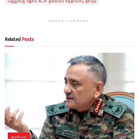
தெலுங்கு தேசம் கட்சி தலைவர் சந்திரபாபு நாயுடு
ADVERTISEMENT
Related
Posts
அரசியல்