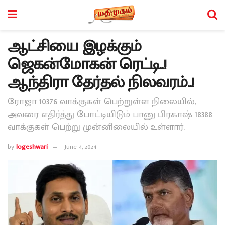
ஆட்சியை இழக்கும்
ஜெகன்மோகன் ரெட்டி..!
ஆந்திரா தேர்தல் நிலவரம்..!
ரோஜா 10376 வாக்குகள் பெற்றுள்ள நிலையில்,
அவரை எதிர்த்து போட்டியிடும் பானு பிரகாஷ் 18388
வாக்குகள் பெற்று முன்னிலையில் உள்ளார்.
by
logeshwari
June 4, 2024