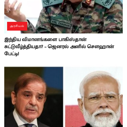
அரசியல்
இந்திய விமானங்களை பாகிஸ்தான்
சுட்டுவீழ்த்தியதா? – ஜெனரல் அனில் சௌஹான்
பேட்டி!