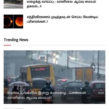
மழைக்கு வாய்ப்பு – வானிலை ஆய்வு மையம்
தகவல்….!!
சந்திரகிரகணம் முடிந்தவுடன் செய்ய வேண்டிய
பரிகாரங்கள்..?
Trending News
13 மாவட்டங்களில் இன்று கனமழை… சென்னை
வானிலை ஆய்வு மையம்!