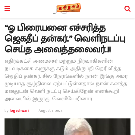
“ஓ பிரையனை எச்சரித்த
ஜெகதீப் தன்கர்..” வெளிநடப்பு
செய்த அவைத்தலைவர்..!!
எதிர்க்கட்சி அமைச்சர் மற்றும் நிர்வாகிகளின்
நடவடிக்கை களுக்கு கடும் அதிருப்தி தெரிவித்த
ஜெதிப் தன்கர், சில நேரங்களில் நான் இங்கு அமர
முடியாத சூழ்நிலை ஏற்பட்டுள்ளதால் நான் கனத்த
மனதுடன் வெளி நடப்பு செய்கிறேன் எனக்கூறி
அவையில் இருந்து வெளியேறினார்.
by
logeshwari
August 8, 2024