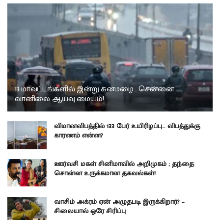
13 மாவட்டங்களில் இன்று கனமழை… சென்னை
வானிலை ஆய்வு மையம்!
விமானவிபத்தில் 133 பேர் உயிரிழப்பு… விபத்துக்கு
காரணம் என்ன?
ஊர்வசி மகள் சினிமாவில் அறிமுகம் ; தந்தை
சொன்ன உருக்கமான தகவல்கள்!
வாசிம் அக்ரம் ஏன் அழுதபடி இருக்கிறார்? –
சிலையால் ஒரே சிரிப்பு