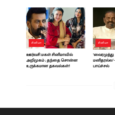
சினிமா
சினிமா
ஊர்வசி மகள் சினிமாவில்
‘வைரமுத்து
அறிமுகம் ; தந்தை சொன்ன
மனிதரல்ல’
உருக்கமான தகவல்கள்!
பாய்ச்சல்