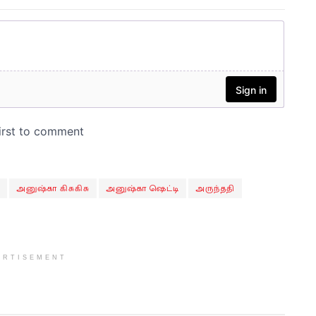
அனுஷ்கா கிசுகிசு
அனுஷ்கா ஷெட்டி
அருந்ததி
ERTISEMENT