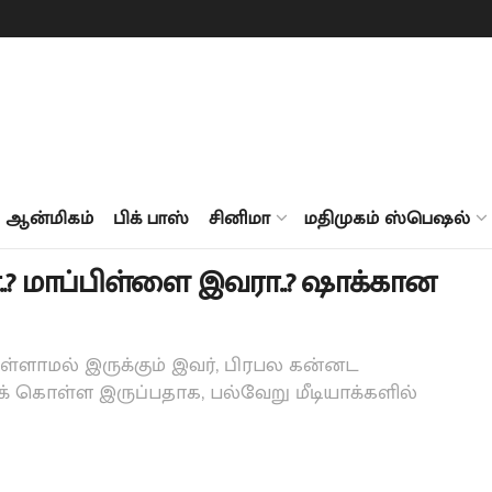
ஆன்மிகம்
பிக் பாஸ்
சினிமா
மதிமுகம் ஸ்பெஷல்
? மாப்பிள்ளை இவரா..? ஷாக்கான
ள்ளாமல் இருக்கும் இவர், பிரபல கன்னட
் கொள்ள இருப்பதாக, பல்வேறு மீடியாக்களில்