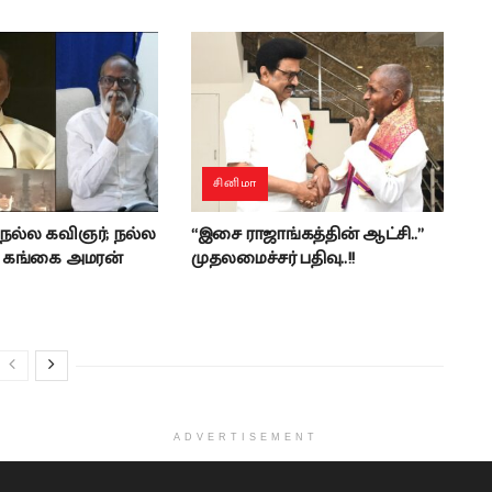
சினிமா
 நல்ல கவிஞர்; நல்ல
“இசை ராஜாங்கத்தின் ஆட்சி..”
- கங்கை அமரன்
முதலமைச்சர் பதிவு..!!
ADVERTISEMENT