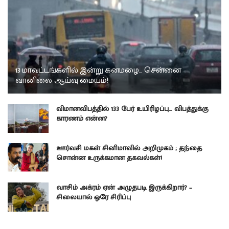
13 மாவட்டங்களில் இன்று கனமழை… சென்னை
வானிலை ஆய்வு மையம்!
விமானவிபத்தில் 133 பேர் உயிரிழப்பு… விபத்துக்கு
காரணம் என்ன?
ஊர்வசி மகள் சினிமாவில் அறிமுகம் ; தந்தை
சொன்ன உருக்கமான தகவல்கள்!
வாசிம் அக்ரம் ஏன் அழுதபடி இருக்கிறார்? –
சிலையால் ஒரே சிரிப்பு