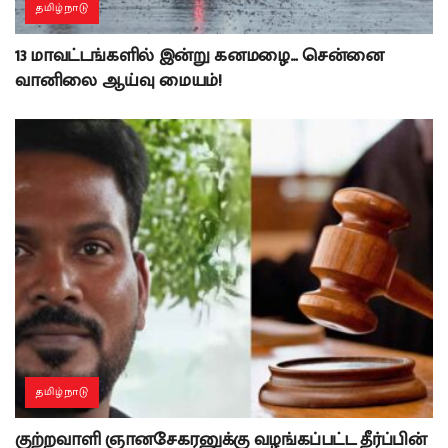
தமிழ்நாடு
13 மாவட்டங்களில் இன்று கனமழை… சென்னை
வானிலை ஆய்வு மையம்!
தமிழ்நாடு
குற்றவாளி ஞானசேகரனுக்கு வழங்கப்பட்ட தீர்ப்பின்