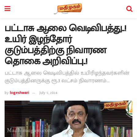
பட்டாசு ஆலை வெடிவிபத்து..!
உயிர் இழந்தோர்
குடும்பத்திற்கு நிவாரண
தொகை அறிவிப்பு..!
பட்டாசு ஆலை வெடிவிபத்தில் உயிரிழந்தவர்களின்
குடும்பத்தினருக்கு ரூ.3 லட்சம் நிவாரணம்...
by
logeshwari
July 9, 2024