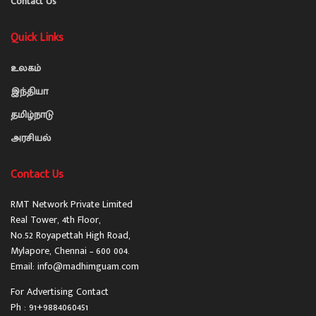
Contact Us
Quick Links
உலகம்
இந்தியா
தமிழ்நாடு
அரசியல்
Contact Us
RMT Network Private Limited
Real Tower, 4th Floor,
No.52 Royapettah High Road,
Mylapore, Chennai – 600 004.
Email: info@madhimguam.com
For Advertising Contact
Ph : 91+9884060451