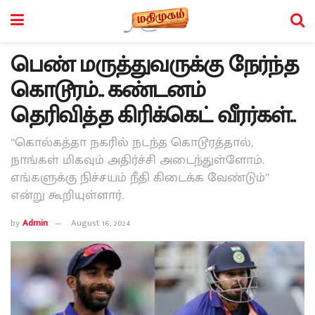
பெண் மருத்துவருக்கு நேர்ந்த
கொடூரம்.. கண்டனம்
தெரிவித்த கிரிக்கெட் வீரர்கள்..
“கொல்கத்தா நகரில் நடந்த கொடூரத்தால்,
நாங்கள் மிகவும் அதிர்ச்சி அடைந்துள்ளோம்.
எங்களுக்கு நிச்சயம் நீதி கிடைக்க வேண்டும்”
என்று கூறியுள்ளார்.
by
Admin
August 16, 2024