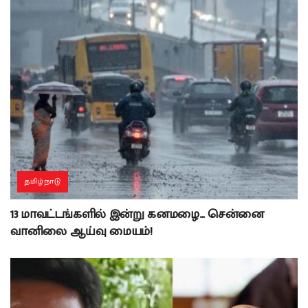
தமிழ்நாடு
13 மாவட்டங்களில் இன்று கனமழை… சென்னை
வானிலை ஆய்வு மையம்!