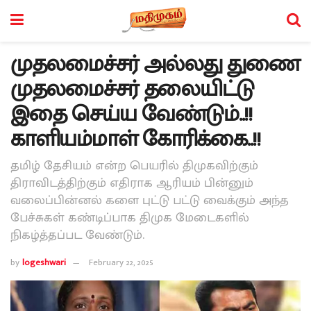
முதலமைச்சர் அல்லது துணை
முதலமைச்சர் தலையிட்டு
இதை செய்ய வேண்டும்..!!
காளியம்மாள் கோரிக்கை..!!
தமிழ் தேசியம் என்ற பெயரில் திமுகவிற்கும்
திராவிடத்திற்கும் எதிராக ஆரியம் பின்னும்
வலைப்பின்னல் களை புட்டு பட்டு வைக்கும் அந்த
பேச்சுகள் கண்டிப்பாக திமுக மேடைகளில்
நிகழ்த்தப்பட வேண்டும்.
by
logeshwari
February 22, 2025