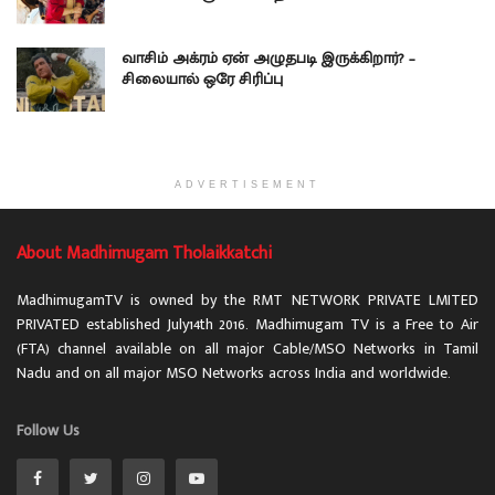
வாசிம் அக்ரம் ஏன் அழுதபடி இருக்கிறார்? –
சிலையால் ஒரே சிரிப்பு
ADVERTISEMENT
About Madhimugam Tholaikkatchi
MadhimugamTV is owned by the RMT NETWORK PRIVATE LMITED
PRIVATED established July14th 2016. Madhimugam TV is a Free to Air
(FTA) channel available on all major Cable/MSO Networks in Tamil
Nadu and on all major MSO Networks across India and worldwide.
Follow Us