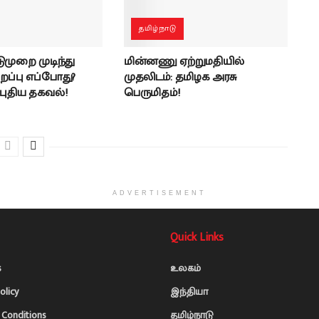
தமிழ்நாடு
முறை முடிந்து
மின்னணு ஏற்றுமதியில்
றப்பு எப்போது?
முதலிடம்: தமிழக அரசு
ுதிய தகவல்!
பெருமிதம்!
ADVERTISEMENT
Quick Links
s
உலகம்
olicy
இந்தியா
Conditions
தமிழ்நாடு