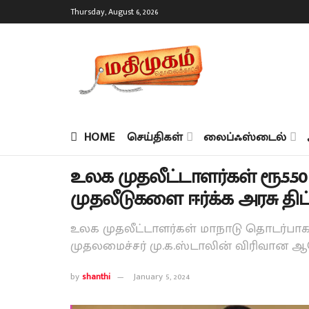
Thursday, August 6, 2026
HOME
செய்திகள்
லைப்ஃஸ்டைல்
உலக முதலீட்டாளர்கள் ரூ.5.5
முதலீடுகளை ஈர்க்க அரசு திட
உலக முதலீட்டாளர்கள் மாநாடு தொடர்பாக ச
முதலமைச்சர் மு.க.ஸ்டாலின் விரிவான
by
shanthi
January 5, 2024