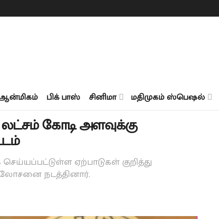
ஆன்மிகம்
பிக் பாஸ்
சினிமா
மதிமுகம் ஸ்பெஷல்
0 லட்சம் கோடி அளவுக்கு
்டம்
ெய்யப்பட்டுள்ள ஏற்பாடுகள் குறித்து
 ஆலோசனை நடத்தினார்.