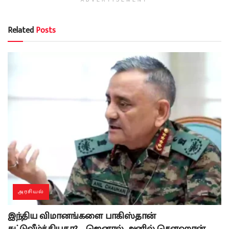
Related
Posts
அரசியல்
இந்திய விமானங்களை பாகிஸ்தான்
சுட்டுவீழ்த்தியதா? – ஜெனரல் அனில் சௌஹான்