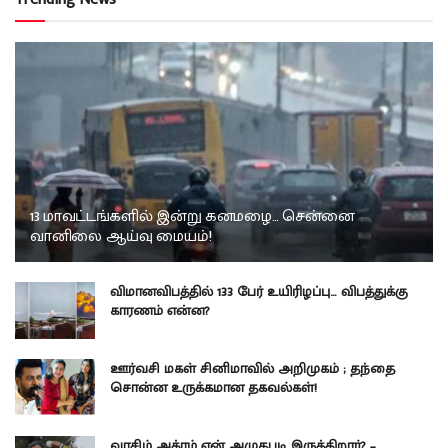
13 மாவட்டங்களில் இன்று கனமழை… சென்னை
வானிலை ஆய்வு மையம்!
விமானவிபத்தில் 133 பேர் உயிரிழப்பு… விபத்துக்கு
காரணம் என்ன?
ஊர்வசி மகள் சினிமாவில் அறிமுகம் ; தந்தை
சொன்ன உருக்கமான தகவல்கள்!
வாசிம் அக்ரம் ஏன் அழுதபடி இருக்கிறார்? –